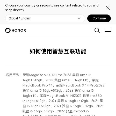
Choose your country or region to see content related to you and
shop directly.
Global / English
Continue
如何使用智慧互联功能
适用产品：
荣耀MagicBook X 16 Pro(2023 集显 uma i5
16gb+512gb、2023 集显 uma i5 16gb+1t)，荣耀
MagicBook Pro 14，荣耀MagicBook X 14 Pro(2023
集显 uma i5 16gb+512gb、2023 集显 uma i5
16gb+1t)，荣耀MagicBook V 14(2022 独显 mx550
i7 16gb+512gb、2021 集显 i7 16gb+512gb、2021 集
显 i5 16gb+512gb、2021 独显 i7 16gb+512gb、2021
独显 i5 16gb+512gb、2022 独显 mx550 i5