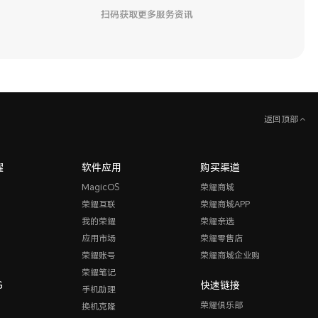
扫码获取更多服务资讯
返回顶部
耀
软件应用
购买渠道
MagicOS
荣耀商城
荣耀互联
荣耀商城APP
我的荣耀
荣耀亲选
应用市场
荣耀零售店
荣耀账号
荣耀商城企业购
荣耀笔记
G
快速链接
手机助理
荣耀俱乐部
换机克隆