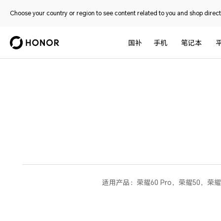
Choose your country or region to see content related to you and shop directl
国补
手机
笔记本
适用产品：