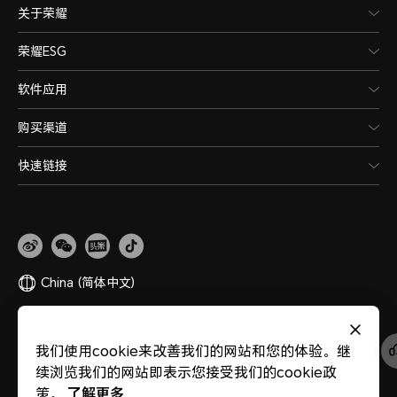
关于荣耀
荣耀ESG
软件应用
购买渠道
快速链接
China
(简体中文)
网站地图
隐私政策
使用条款
关于cookies
法律信息
除名查询
我们使用cookie来改善我们的网站和您的体验。继
版权所有 © 荣耀终端股份有限公司 2020-2026 保留一切权利。
粤公网安备
续浏览我们的网站即表示您接受我们的cookie政
44030002002883
粤ICP备20047157号
医疗器械网络交易服务第三方平台备案
了解更多
策。