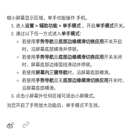
缩小屏幕显示区域，单手也能操作
手机
。
进入
设置
>
辅助功能
>
单手模式
，开启
单手模式
开关。
通过以下任一方式进入
单手模式
：
若使用
手势导航
且
底部边缘横滑切换应用
开关开启
时，沿屏幕底部横滑并停顿。
若使用
手势导航
且
底部边缘横滑切换应用
开关关闭
时，屏幕底部边缘弧线滑动并停顿。
若使用
屏幕内三键导航
时，沿屏幕底部横滑。
若使用
手势导航
且无
底部边缘横滑切换应用
开关时，
沿屏幕底部横滑。
点击小屏幕外任何区域可退出小屏模式。
当您开启了手势放大功能后，单手模式不生效。