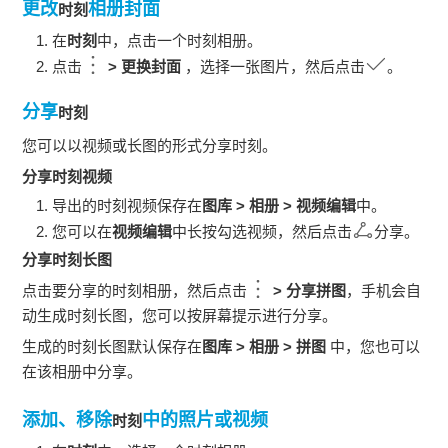
更改
相册封面
时刻
在
时刻
中，点击一个
时刻
相册。
点击
>
更换封面
，选择一张图片，然后点击
。
分享
时刻
您可以以视频或长图的形式分享
时刻
。
分享
时刻
视频
导出的
时刻
视频保存在
图库
>
相册
>
视频编辑
中。
您可以在
视频编辑
中长按勾选视频，然后点击
分享。
分享
时刻
长图
点击要分享的
时刻
相册，然后点击
>
分享拼图
，
手机
会自
动生成
时刻
长图，您可以按屏幕提示进行分享。
生成的
时刻
长图默认保存在
图库
>
相册
>
拼图
中，您也可以
在该相册中分享。
添加、移除
中的照片或视频
时刻