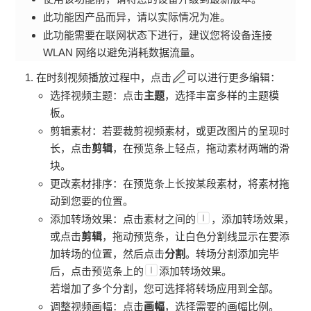
此功能因产品而异，请以实际情况为准。
此功能需要在联网状态下进行，建议您将设备连接
WLAN
网络以避免消耗数据流量。
在
时刻
视频播放过程中，点击
可以进行更多编辑：
选择视频主题：点击
主题
，选择丰富多样的主题模
板。
剪辑素材：若要裁剪视频素材，或更改图片的呈现时
长，点击
剪辑
，在预览条上轻点，拖动素材两端的滑
块。
更改素材排序：在预览条上长按某段素材，将素材拖
动到您要的位置。
添加转场效果：点击素材之间的
，添加转场效果，
或点击
剪辑
，拖动预览条，让白色分割线显示在要添
加转场的位置，然后点击
分割
。转场分割添加完毕
后，点击预览条上的
添加转场效果。
若增加了多个分割，您可选择将转场应用到全部。
调整视频画幅：点击
画幅
，选择需要的画幅比例。