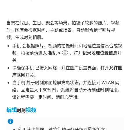
当您在假日、生日、聚会等场景，拍摄了较多的照片、视频
时，图库会根据时间、主题或场景，自动聚合精华照片视
频，生成
时刻
相册。
手机
会根据照片、视频的拍摄时间和地理位置信息合成视
频。拍摄前请进入
相机
>
，打开
记录地理位置信息
开
关。
请确保
手机
已接入网络，并在图库设置界面，打开
允许图
库联网
开关。
当
手机
处于
时刻
界面熄屏充电状态，并连接到
WLAN
网
络，且电量大于50% 时，系统将自动分析创建
时刻
相册。
该过程需要一定时间，请耐心等待。
编辑
视频
时刻
使用该功能前，请将您的设备升级到最新版本。