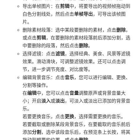
导出单帧图片：在
剪辑
中，将要导出的视频帧拖动到
白色分割线处，然后点击
单帧导出
，可导出该帧图
片。
删除素材段落：选中某段要删除的素材，点击
删除
，
或点击
剪辑
，在要删除的素材段落前后添加分割，选
中要删除的段落，然后点击
删除
。
选择滤镜：点击
滤镜
，选择经典、美食、风景等滤镜
效果。滑动滑块，可调整滤镜效果。还可以点击调
节，进一步调节亮度、对比度等。
编辑背景音乐：点击
音乐
，您可以进行编辑、更换、
分割等操作。
在
编辑
中，您可以点击
音量
调整原声或背景音量大
小；开启
淡入
或
淡出
，可淡入或淡出已添加的背景音
乐。
若要更换音乐，点击
更换
，选择需要更换的音乐。
若要截取或删除某段背景音乐，在要截取的音乐前后
添加
分割
，选中该段音乐后，在预览条上长按，将其
拖动到想要的位置，或点击
删除
。