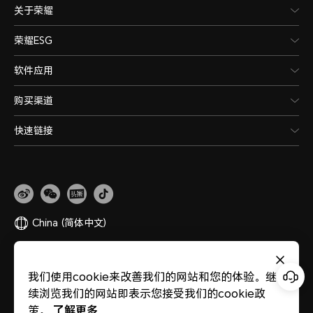
关于荣耀
荣耀ESG
软件应用
购买渠道
快速链接
China
(简体中文)
网站地图
隐私政策
使用条款
关于cookies
法律信息
除名查询
我们使用cookie来改善我们的网站和您的体验。继
版权所有 © 荣耀终端股份有限公司 2020-2026 保留一切权利。
粤公网安备
续浏览我们的网站即表示您接受我们的cookie政
44030002002883
粤ICP备20047157号
医疗器械网络交易服务第三方平台备案
了解更多
策。