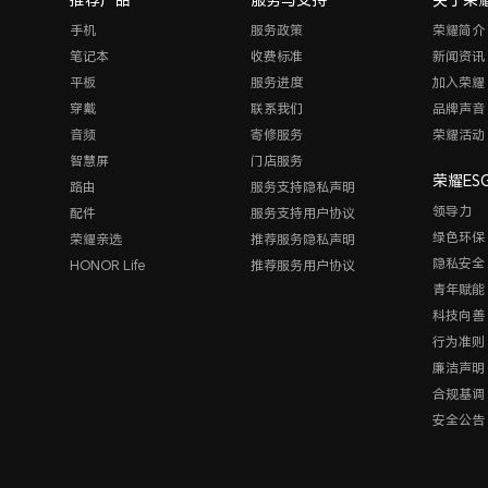
手机
服务政策
荣耀简介
笔记本
收费标准
新闻资讯
平板
服务进度
加入荣耀
穿戴
联系我们
品牌声音
音频
寄修服务
荣耀活动
智慧屏
门店服务
荣耀ES
路由
服务支持隐私声明
领导力
配件
服务支持用户协议
绿色环保
荣耀亲选
推荐服务隐私声明
隐私安全
HONOR Life
推荐服务用户协议
青年赋能
科技向善
行为准则
廉洁声明
合规基调
安全公告