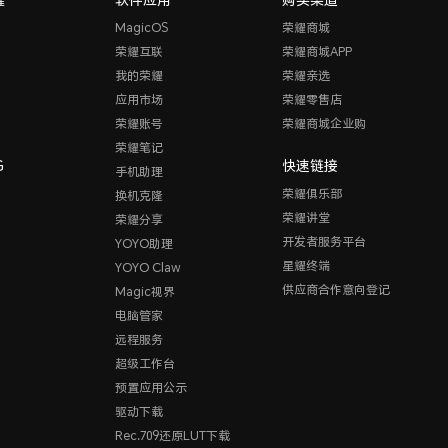
MagicOS
荣耀商城
荣耀互联
荣耀商城APP
我的荣耀
荣耀亲选
应用市场
荣耀零售店
荣耀账号
荣耀商城企业购
荣耀笔记
G
快速链接
手机助理
荣耀俱乐部
换机克隆
荣耀讲堂
荣耀分享
开发者服务平台
YOYO助理
星耀终端
YOYO Claw
供应商合作意向登记
Magic视界
电脑管家
远程服务
超级工作台
预置应用公示
驱动下载
Rec.709还原LUT下载