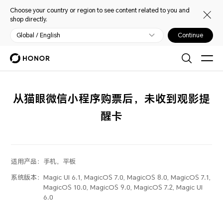
Choose your country or region to see content related to you and
shop directly.
Global / English
Continue
从猫眼微信小程序购票后，未收到观影提
醒卡
适用产品：
手机，平板
系统版本：
Magic UI 6.1, MagicOS 7.0, MagicOS 8.0, MagicOS 7.1,
MagicOS 10.0, MagicOS 9.0, MagicOS 7.2, Magic UI
6.0