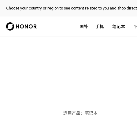
Choose your country or region to see content related to you and shop directl
国补
手机
笔记本
适用产品：
笔记本