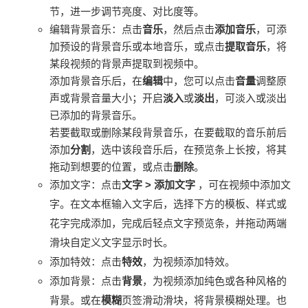
节，进一步调节亮度、对比度等。
编辑背景音乐：点击
音乐
，然后点击
添加音乐
，可添
加预设的背景音乐或本地音乐，或点击
提取音乐
，将
某段视频的背景声提取到视频中。
添加背景音乐后，在
编辑
中，您可以点击
音量
调整原
声或背景音量大小；开启
淡入
或
淡出
，可淡入或淡出
已添加的背景音乐。
若要截取或删除某段背景音乐，在要截取的音乐前后
添加
分割
，选中该段音乐后，在预览条上长按，将其
拖动到想要的位置，或点击
删除
。
添加文字：点击
文字
>
添加文字
，可在视频中添加文
字。在文本框输入文字后，选择下方的模板、样式或
花字完成添加，完成后轻点文字预览条，并拖动两端
滑块自定义文字显示时长。
添加特效：点击
特效
，为视频添加特效。
添加背景：点击
背景
，为视频添加纯色或各种风格的
背景。或在
模糊
页签滑动滑块，将背景模糊处理。也