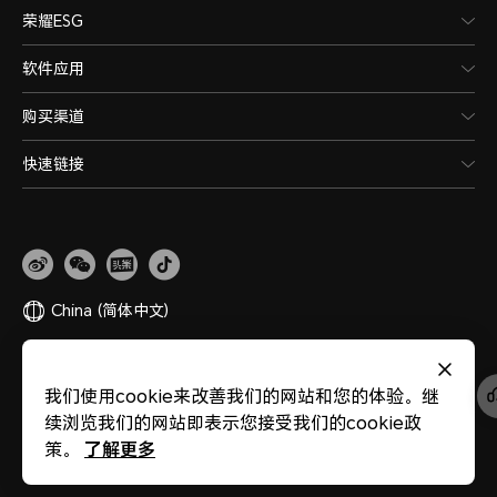
荣耀ESG
软件应用
购买渠道
快速链接
China
(简体中文)
网站地图
隐私政策
使用条款
关于cookies
法律信息
除名查询
我们使用cookie来改善我们的网站和您的体验。继
版权所有 © 荣耀终端股份有限公司 2020-2026 保留一切权利。
粤公网安备
续浏览我们的网站即表示您接受我们的cookie政
44030002002883
粤ICP备20047157号
医疗器械网络交易服务第三方平台备案
了解更多
策。