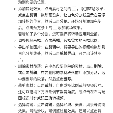
动到您要的位置。
添加转场效果：点击素材之间的
，添加转场效果，
或点击
剪辑
，拖动预览条，让白色分割线显示在要添
加转场的位置，然后点击
分割
。转场分割添加完毕
后，点击预览条上的
添加转场效果。
若增加了多个分割，您可选择将转场应用到全部。
调整视频画幅：点击
画幅
，选择需要的画幅比例。
导出单帧图片：在
剪辑
中，将要导出的视频帧拖动到
白色分割线处，然后点击
单帧导出
，可导出该帧图
片。
删除素材段落：选中某段要删除的素材，点击
删除
，
或点击
剪辑
，在要删除的素材段落前后添加分割，选
中要删除的段落，然后点击
删除
。
裁剪素材：点击
裁剪
，自由或按比例裁剪视频尺寸。
还可以拖动下方竖条调节裁剪角度，或点击左右两端
图标逆时针或镜面旋转视频。
选择滤镜：点击
滤镜
，选择经典、美食、风景等滤镜
效果。滑动滑块，可调整滤镜效果。还可以点击调