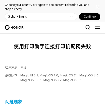
Choose your country or region to see content related to you and
shop directly.
Global / English
Continue
使用打印助手连接打印机配网失败
适用产品：
平板
系统版本：
Magic UI 6.1, MagicOS 7.0, MagicOS 7.1, MagicOS 8.0,
MagicOS 8.0.1, MagicOS 7.2, MagicOS 8.1
问题现象