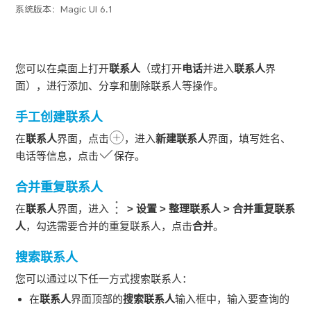
系统版本：
Magic UI 6.1
您可以在桌面上打开
联系人
（或打开
电话
并进入
联系人
界
面），进行添加、分享和删除联系人等操作。
手工创建联系人
在
联系人
界面，点击
，进入
新建联系人
界面，填写姓名、
电话等信息，点击
保存。
合并重复联系人
在
联系人
界面，进入
>
设置
>
整理联系人
>
合并重复联系
人
，勾选需要合并的重复联系人，点击
合并
。
搜索联系人
您可以通过以下任一方式搜索联系人：
在
联系人
界面顶部的
搜索联系人
输入框中，输入要查询的