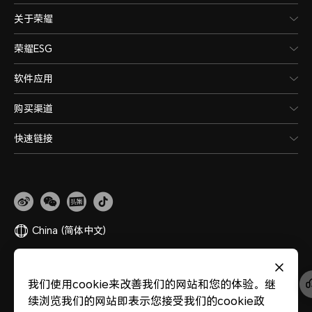
关于荣耀
荣耀ESG
软件应用
购买渠道
快速链接
China
(简体中文)
网站地图
隐私政策
使用条款
关于cookies
法律信息
除名查询
我们使用cookie来改善我们的网站和您的体验。继
版权所有 © 荣耀终端股份有限公司 2020-2026 保留一切权利。
粤公网安备
续浏览我们的网站即表示您接受我们的cookie政
44030002002883
粤ICP备20047157号