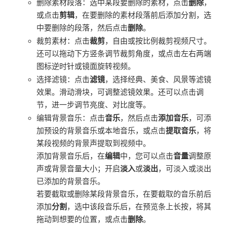
删除素材段落：选中某段要删除的素材，点击
删除
，
或点击
剪辑
，在要删除的素材段落前后添加分割，选
中要删除的段落，然后点击
删除
。
裁剪素材：点击
裁剪
，自由或按比例裁剪视频尺寸。
还可以拖动下方竖条调节裁剪角度，或点击左右两端
图标逆时针或镜面旋转视频。
选择滤镜：点击
滤镜
，选择经典、美食、风景等滤镜
效果。滑动滑块，可调整滤镜效果。还可以点击调
节，进一步调节亮度、对比度等。
编辑背景音乐：点击
音乐
，然后点击
添加音乐
，可添
加预设的背景音乐或本地音乐，或点击
提取音乐
，将
某段视频的背景声提取到视频中。
添加背景音乐后，在
编辑
中，您可以点击
音量
调整原
声或背景音量大小；开启
淡入
或
淡出
，可淡入或淡出
已添加的背景音乐。
若要截取或删除某段背景音乐，在要截取的音乐前后
添加
分割
，选中该段音乐后，在预览条上长按，将其
拖动到想要的位置，或点击
删除
。