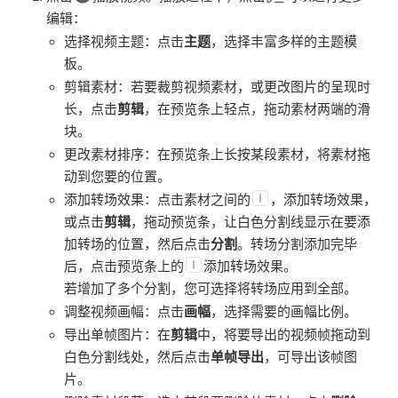
编辑：
选择视频主题：点击
主题
，选择丰富多样的主题模
板。
剪辑素材：若要裁剪视频素材，或更改图片的呈现时
长，点击
剪辑
，在预览条上轻点，拖动素材两端的滑
块。
更改素材排序：在预览条上长按某段素材，将素材拖
动到您要的位置。
添加转场效果：点击素材之间的
，添加转场效果，
或点击
剪辑
，拖动预览条，让白色分割线显示在要添
加转场的位置，然后点击
分割
。转场分割添加完毕
后，点击预览条上的
添加转场效果。
若增加了多个分割，您可选择将转场应用到全部。
调整视频画幅：点击
画幅
，选择需要的画幅比例。
导出单帧图片：在
剪辑
中，将要导出的视频帧拖动到
白色分割线处，然后点击
单帧导出
，可导出该帧图
片。