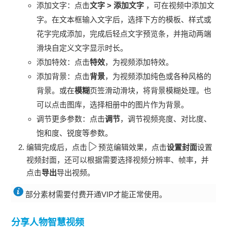
添加文字：点击
文字
>
添加文字
，可在视频中添加文
字。在文本框输入文字后，选择下方的模板、样式或
花字完成添加，完成后轻点文字预览条，并拖动两端
滑块自定义文字显示时长。
添加特效：点击
特效
，为视频添加特效。
添加背景：点击
背景
，为视频添加纯色或各种风格的
背景。或在
模糊
页签滑动滑块，将背景模糊处理。也
可以点击图库，选择相册中的图片作为背景。
调节更多参数：点击
调节
，调节视频亮度、对比度、
饱和度、锐度等参数。
编辑完成后，点击
预览编辑效果，点击
设置封面
设置
视频封面，还可以根据需要选择视频分辨率、帧率，并
点击
导出
导出视频。
部分素材需要付费开通VIP才能正常使用。
分享人物智慧视频