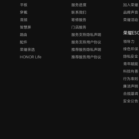
平板
服务进度
加入荣耀
穿戴
联系我们
品牌声音
音频
寄修服务
荣耀活动
智慧屏
门店服务
荣耀ES
路由
服务支持隐私声明
领导力
配件
服务支持用户协议
绿色环保
荣耀亲选
推荐服务隐私声明
隐私安全
HONOR Life
推荐服务用户协议
青年赋能
科技向善
行为准则
廉洁声明
合规基调
安全公告