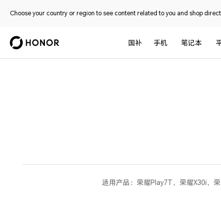
Choose your country or region to see content related to you and shop directl
国补
手机
笔记本
适用产品：