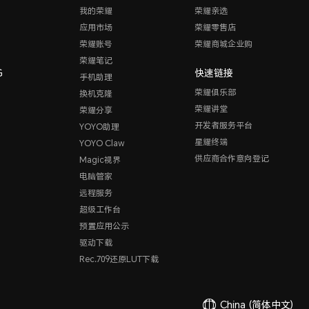
我的荣耀
荣耀亲选
应用市场
荣耀零售店
荣耀账号
荣耀商城企业购
荣耀笔记
G
快速链接
手机助理
荣耀俱乐部
换机克隆
荣耀讲堂
荣耀分享
开发者服务平台
YOYO助理
星耀终端
YOYO Claw
供应商合作意向登记
Magic视界
电脑管家
远程服务
超级工作台
预置应用公示
驱动下载
Rec.709还原LUT下载
China
(简体中文)