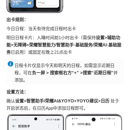
出卡规则：
今日日程：当天有待完成日程时出卡
明日日程卡片：入睡时间前1小时出卡（需保持
设置>辅助功
能>无障碍>荣耀智慧能力
/智慧助手·基础服务
/荣耀AI·基础服
务
已启用）或固定在晚上21点出卡
日程卡片仅显示今天和明天的日程，如需显示近期日
程，可在
负一屏
>
搜索框右方“+”
>
搜索“近期日程”
并
添加。
设置方法：
确认
设置>智慧助手/荣耀AI&YOYO>YOYO建议>日历
处于
开启状态后，在日历App中添加日程即可。