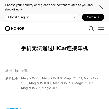
Choose your country or region to see content related to you and
shop directly.
Global / English
Continue
手机无法通过HiCar连接车机
适用产品：
手机
系统版本：
MagicOS 7.0, MagicOS 8.0, MagicOS 7.1, MagicOS
10.0, MagicOS 8.0.1, MagicOS 9.0, MagicOS 8.1,
MagicOS 7.2, Magic UI 6.0