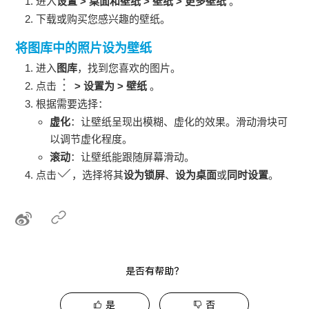
进入
设置
>
桌面和壁纸
>
壁纸
>
更多壁纸
。
下载或购买您感兴趣的壁纸。
将图库中的照片设为壁纸
进入
图库
，找到您喜欢的图片。
点击
>
设置为
>
壁纸
。
根据需要选择：
虚化
：让壁纸呈现出模糊、虚化的效果。滑动滑块可
以调节虚化程度。
滚动
：让壁纸能跟随屏幕滑动。
点击
，选择将其
设为锁屏
、
设为桌面
或
同时设置
。
是否有帮助？
是
否