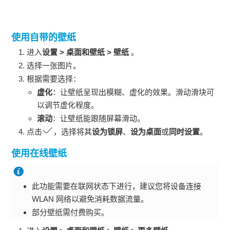
使用自带的壁纸
进入
设置
>
桌面和壁纸
>
壁纸
。
选择一张图片。
根据需要选择：
虚化
：让壁纸呈现出模糊、虚化的效果。滑动滑块可
以调节虚化程度。
滚动
：让壁纸能跟随屏幕滑动。
点击
，选择将其
设为锁屏
、
设为桌面
或
同时设置
。
使用在线壁纸
此功能需要在联网状态下进行，建议您将设备连接
WLAN
网络以避免消耗数据流量。
部分壁纸需付费购买。