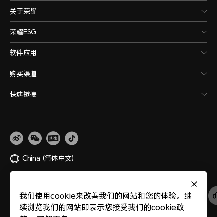
关于荣耀
荣耀ESG
软件应用
购买渠道
快速链接
China
(简体中文)
网站地图
隐私政策
使用条款
关于cookies
法律信息
除名查询
我们使用cookie来改善我们的网站和您的体验。继
版权所有 © 荣耀终端股份有限公司 2020-2026 保留一切权利。
粤公网安备
续浏览我们的网站即表示您接受我们的cookie政
44030002002883
粤ICP备20047157号
医疗器械网络交易服务第三方平台备案