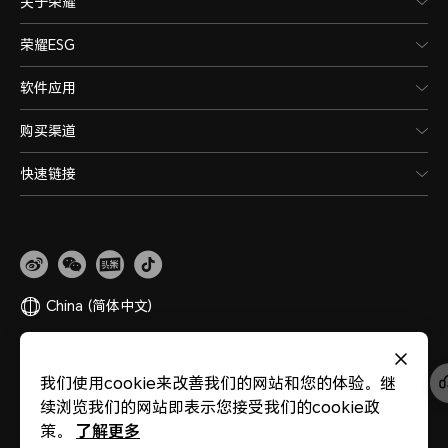
关于荣耀
荣耀ESG
软件应用
购买渠道
快速链接
China
(简体中文)
网站地图
隐私政策
使用条款
关于cookies
法律信息
除名查询
我们使用cookie来改善我们的网站和您的体验。继
版权所有 © 荣耀终端股份有限公司 2020-2026 保留一切权利。
粤公网安备
续浏览我们的网站即表示您接受我们的cookie政
44030002002883
粤ICP备20047157号
医疗器械网络交易服务第三方平台备案
了解更多
策。