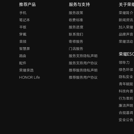
推荐产品
服务与支持
关于荣
手机
服务政策
荣耀简介
笔记本
收费标准
新闻资讯
平板
服务进度
加入荣耀
穿戴
联系我们
品牌声音
音频
寄修服务
荣耀活动
智慧屏
门店服务
荣耀ES
路由
服务支持隐私声明
领导力
配件
服务支持用户协议
绿色环保
荣耀亲选
推荐服务隐私声明
隐私安全
HONOR Life
推荐服务用户协议
青年赋能
科技向善
行为准则
廉洁声明
合规基调
安全公告