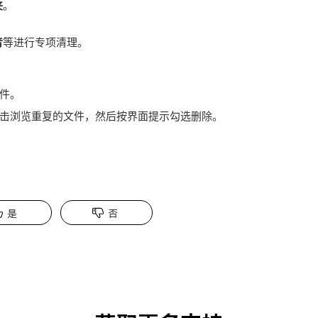
夹
。
音
等进行专项清理。
件。
击浏览重复的文件，然后按界面提示勾选删除。
是
否