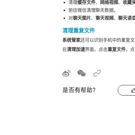
清理
缓存文件
、
网络视频
、
收藏
前往微信清理聊天数据。
对
聊天图片
、
聊天视频
、
聊天语
清理重复文件
系统管家
还可以识别
手机
中的重复文
在
清理加速
界面，点击
重复文件
，点
是否有帮助？