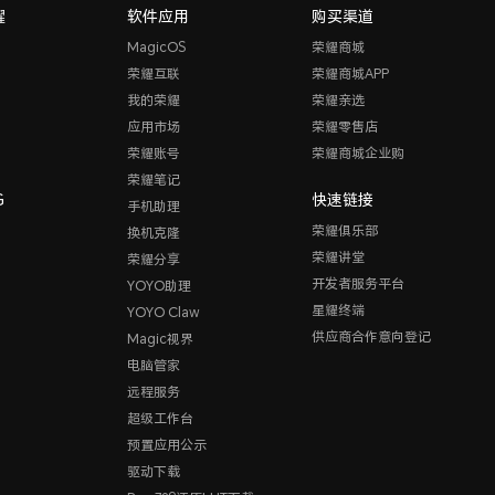
耀
软件应用
购买渠道
MagicOS
荣耀商城
荣耀互联
荣耀商城APP
我的荣耀
荣耀亲选
应用市场
荣耀零售店
荣耀账号
荣耀商城企业购
荣耀笔记
G
快速链接
手机助理
荣耀俱乐部
换机克隆
荣耀讲堂
荣耀分享
开发者服务平台
YOYO助理
星耀终端
YOYO Claw
供应商合作意向登记
Magic视界
电脑管家
远程服务
超级工作台
预置应用公示
驱动下载