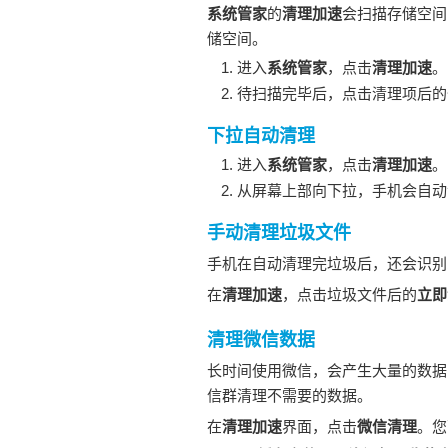
系统管家
的
清理加速
会扫描存储空间
储空间。
进入
系统管家
，点击
清理加速
。
待扫描完毕后，点击清理项后的
下拉自动清理
进入
系统管家
，点击
清理加速
。
从屏幕上部向下拉，
手机
会自动
手动清理垃圾文件
手机
在自动清理完垃圾后，还会识别
在
清理加速
，点击垃圾文件后的
立即
清理微信数据
长时间使用微信，会产生大量的数据
信群清理不需要的数据。
在
清理加速
界面，点击
微信清理
。您