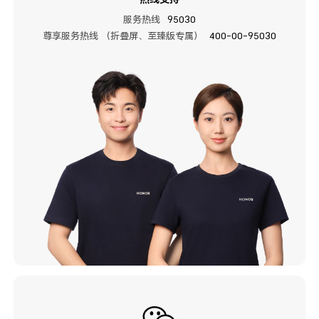
服务热线
95030
尊享服务热线 （折叠屏、至臻版专属）
400-00-95030