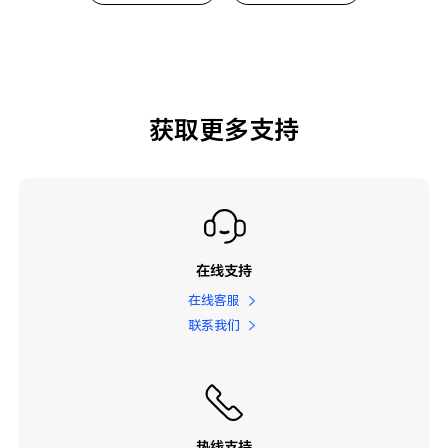
获取更多支持
在线支持
在线客服
联系我们
热线支持