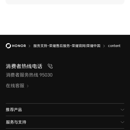
服务支持-荣耀售后服务-荣耀官网|荣耀中国
content
消费者热线电话
消费者服务热线 95030
在线客服
推荐产品
服务与支持