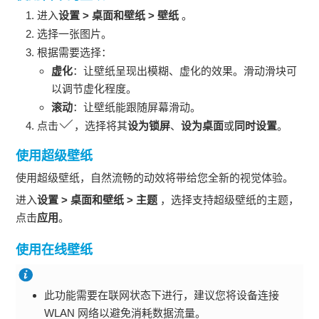
进入
设置
>
桌面和壁纸
>
壁纸
。
选择一张图片。
根据需要选择：
虚化
：让壁纸呈现出模糊、虚化的效果。滑动滑块可
以调节虚化程度。
滚动
：让壁纸能跟随屏幕滑动。
点击
，选择将其
设为锁屏
、
设为桌面
或
同时设置
。
使用超级壁纸
使用超级壁纸，自然流畅的动效将带给您全新的视觉体验。
进入
设置
>
桌面和壁纸
>
主题
，选择支持超级壁纸的主题，
点击
应用
。
使用在线壁纸
此功能需要在联网状态下进行，建议您将设备连接
WLAN
网络以避免消耗数据流量。