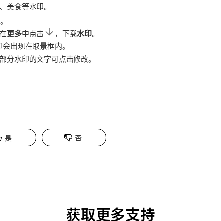
、美食等水印。
式。
在
更多
中点击
，下载
水印
。
印会出现在取景框内。
部分水印的文字可点击修改。
是
否
获取更多支持