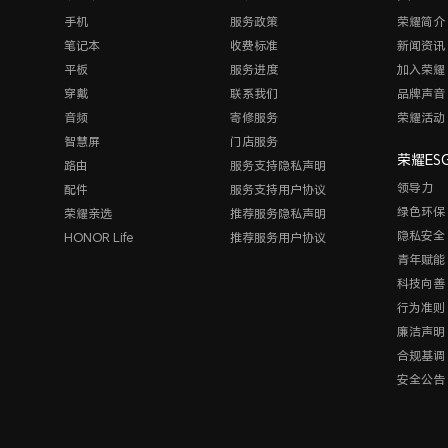
手机
服务政策
荣耀简介
笔记本
收费标准
新闻资讯
平板
服务进度
加入荣耀
穿戴
联系我们
品牌声音
音频
寄修服务
荣耀活动
智慧屏
门店服务
荣耀ES
路由
服务支持隐私声明
领导力
配件
服务支持用户协议
绿色环保
荣耀亲选
推荐服务隐私声明
隐私安全
HONOR Life
推荐服务用户协议
青年赋能
科技向善
行为准则
廉洁声明
合规基调
安全公告