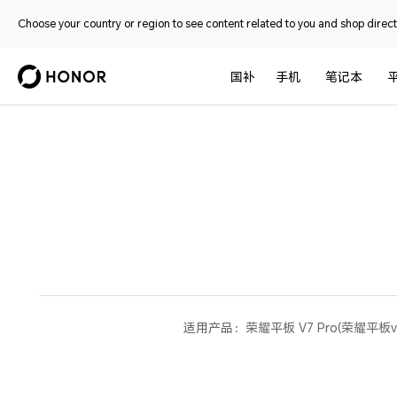
Choose your country or region to see content related to you and shop directl
国补
手机
笔记本
适用产品：