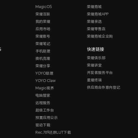
MagicOS
荣耀商城
荣耀互联
荣耀商城APP
我的荣耀
荣耀亲选
应用市场
荣耀零售店
荣耀账号
荣耀商城企业购
荣耀笔记
G
快速链接
手机助理
荣耀俱乐部
换机克隆
荣耀讲堂
荣耀分享
开发者服务平台
YOYO助理
星耀终端
YOYO Claw
供应商合作意向登记
Magic视界
电脑管家
远程服务
超级工作台
预置应用公示
驱动下载
Rec.709还原LUT下载