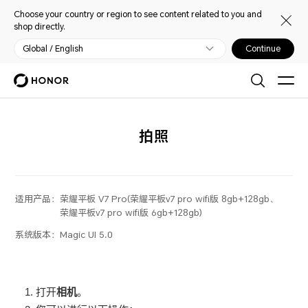
Choose your country or region to see content related to you and
shop directly.
Global / English
Continue
拍照
适用产品：
荣耀平板 V7 Pro(荣耀平板v7 pro wifi版 8gb+128gb、
荣耀平板v7 pro wifi版 6gb+128gb)
系统版本：
Magic UI 5.0
打开
相机
。