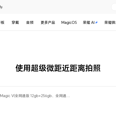
y.
平板
穿戴
音频
更多产品
MagicOS
荣耀 AI
荣耀俱
使用超级微距近距离拍照
荣耀50，荣耀50 Pro，荣耀Magic V(全网通版 12gb+256gb、全网通版 12gb+512gb)