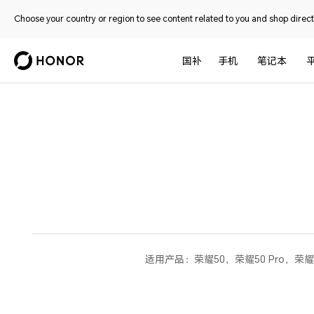
Choose your country or region to see content related to you and shop directl
国补
手机
笔记本
适用产品：