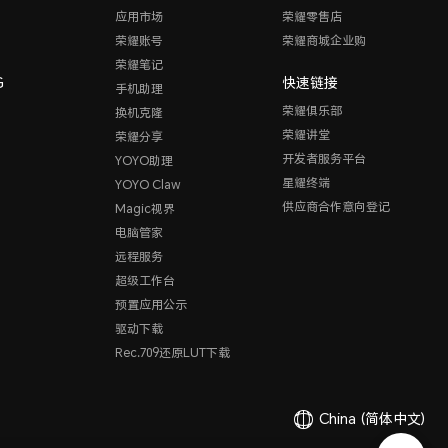
应用市场
荣耀零售店
荣耀账号
荣耀商城企业购
荣耀笔记
G
快速链接
手机助理
荣耀俱乐部
换机克隆
荣耀讲堂
荣耀分享
开发者服务平台
YOYO助理
星耀终端
YOYO Claw
供应商合作意向登记
Magic视界
电脑管家
远程服务
超级工作台
预置应用公示
驱动下载
Rec.709还原LUT下载
China
(简体中文)