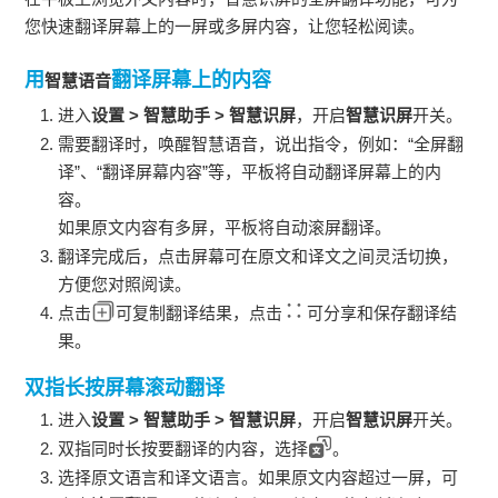
您快速翻译屏幕上的一屏或多屏内容，让您轻松阅读。
用
翻译屏幕上的内容
智慧语音
进入
设置
>
智慧助手
>
智慧识屏
，开启
智慧识屏
开关。
需要翻译时，唤醒
智慧语音
，说出指令，例如：“全屏翻
译”、“翻译屏幕内容”等，
平板
将自动翻译屏幕上的内
容。
如果原文内容有多屏，
平板
将自动滚屏翻译。
翻译完成后，点击屏幕可在原文和译文之间灵活切换，
方便您对照阅读。
点击
可复制翻译结果，点击
可分享和保存翻译结
果。
双指长按屏幕滚动翻译
进入
设置
>
智慧助手
>
智慧识屏
，开启
智慧识屏
开关。
双指同时长按要翻译的内容，选择
。
选择原文语言和译文语言。如果原文内容超过一屏，可