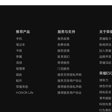
推荐产品
服务与支持
关于荣
手机
服务政策
荣耀简介
笔记本
收费标准
新闻资讯
平板
服务进度
加入荣耀
穿戴
联系我们
品牌声音
音频
寄修服务
荣耀活动
智慧屏
门店服务
荣耀ES
路由
服务支持隐私声明
领导力
配件
服务支持用户协议
绿色环保
荣耀亲选
推荐服务隐私声明
隐私安全
HONOR Life
推荐服务用户协议
青年赋能
科技向善
行为准则