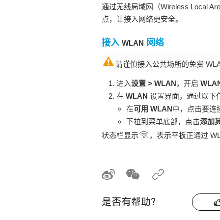
通过无线局域网
（Wireless Local
点，让接入网络更安全。
接入
网络
WLAN
请谨慎接入公共场所的免费
WL
进入
设置
>
WLAN
，开启
WLA
在
WLAN
设置界面，通过以下
在
可用 WLAN
中，点击要连
下拉到菜单底部，点击
添加
状态栏显示
，表示
平板
正通过
W
是否有帮助？