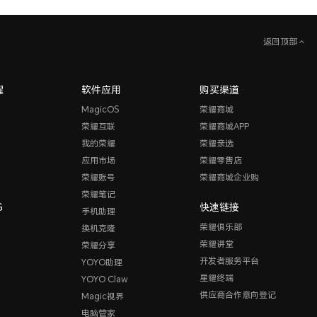
返回顶部
耀
软件应用
购买渠道
MagicOS
荣耀商城
荣耀互联
荣耀商城APP
我的荣耀
荣耀亲选
应用市场
荣耀零售店
荣耀账号
荣耀商城企业购
荣耀笔记
G
快速链接
手机助理
荣耀俱乐部
换机克隆
荣耀讲堂
荣耀分享
开发者服务平台
YOYO助理
星耀终端
YOYO Claw
供应商合作意向登记
Magic视界
电脑管家