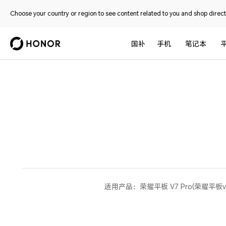
Choose your country or region to see content related to you and shop directl
国补
手机
笔记本
适用产品：