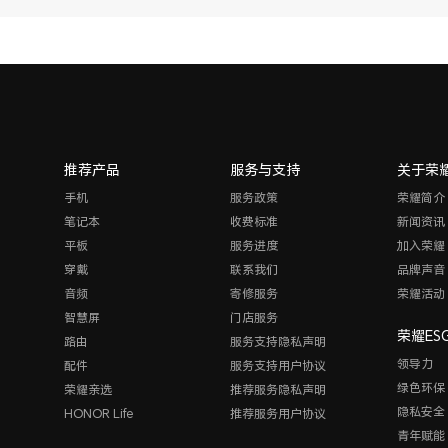
推荐产品
服务与支持
关于荣
手机
服务政策
荣耀简介
笔记本
收费标准
新闻资讯
平板
服务进度
加入荣耀
穿戴
联系我们
品牌声音
音频
寄修服务
荣耀活动
智慧屏
门店服务
荣耀ES
路由
服务支持隐私声明
领导力
配件
服务支持用户协议
绿色环保
荣耀亲选
推荐服务隐私声明
隐私安全
HONOR Life
推荐服务用户协议
青年赋能