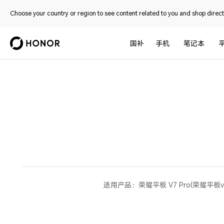
Choose your country or region to see content related to you and shop directl
国补
手机
笔记本
适用产品：