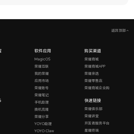
返回顶部
耀
软件应用
购买渠道
MagicOS
荣耀商城
荣耀互联
荣耀商城APP
我的荣耀
荣耀亲选
应用市场
荣耀零售店
荣耀账号
荣耀商城企业购
荣耀笔记
G
快速链接
手机助理
荣耀俱乐部
换机克隆
荣耀讲堂
荣耀分享
开发者服务平台
YOYO助理
星耀终端
YOYO Claw