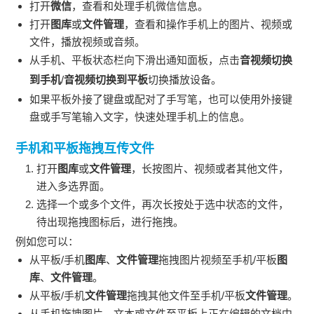
打开
微信
，查看和处理手机微信信息。
打开
图库
或
文件管理
，查看和操作手机上的图片、视频或
文件，播放视频或音频。
从手机、平板状态栏向下滑出通知面板，点击
音视频切换
到手机
/
音视频切换到平板
切换播放设备。
如果平板外接了键盘或配对了手写笔，也可以使用外接键
盘或手写笔输入文字，快速处理手机上的信息。
手机和平板拖拽互传文件
打开
图库
或
文件管理
，长按图片、视频或者其他文件，
进入多选界面。
选择一个或多个文件，再次长按处于选中状态的文件，
待出现拖拽图标后，进行拖拽。
例如您可以：
从平板/手机
图库
、
文件管理
拖拽图片视频至手机/平板
图
库
、
文件管理
。
从平板/手机
文件管理
拖拽其他文件至手机/平板
文件管理
。
从手机拖拽图片、文本或文件至平板上正在编辑的文档中