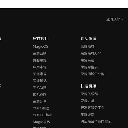
返回顶部
耀
软件应用
购买渠道
MagicOS
荣耀商城
荣耀互联
荣耀商城APP
我的荣耀
荣耀亲选
应用市场
荣耀零售店
荣耀账号
荣耀商城企业购
荣耀笔记
G
快速链接
手机助理
荣耀俱乐部
换机克隆
荣耀讲堂
荣耀分享
开发者服务平台
YOYO助理
星耀终端
YOYO Claw
供应商合作意向登记
Magic视界