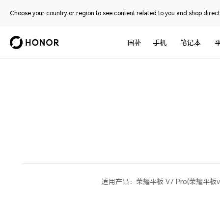
Choose your country or region to see content related to you and shop directl
国补
手机
笔记本
适用产品：