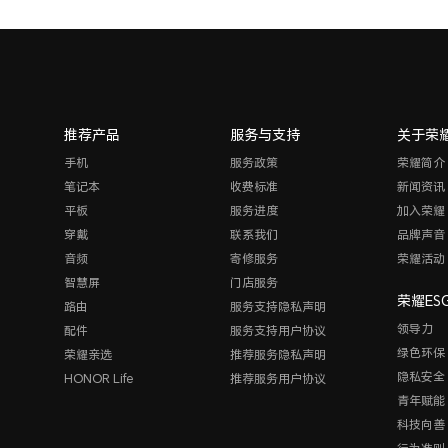
推荐产品
服务与支持
关于荣
手机
服务政策
荣耀简介
笔记本
收费标准
新闻资讯
平板
服务进度
加入荣耀
穿戴
联系我们
品牌声音
音频
寄修服务
荣耀活动
智慧屏
门店服务
荣耀ES
路由
服务支持隐私声明
领导力
配件
服务支持用户协议
绿色环保
荣耀亲选
推荐服务隐私声明
隐私安全
HONOR Life
推荐服务用户协议
青年赋能
科技向善