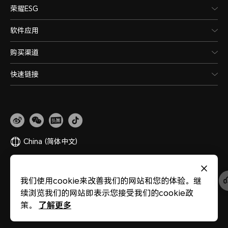
荣耀ESG
软件应用
购买渠道
快速链接
China
(简体中文)
网站地图
隐私政策
使用条款
关于cookies
法律信息
除名查询
我们使用cookie来改善我们的网站和您的体验。继
版权所有 © 荣耀终端股份有限公司 2020-2026 保留一切权利。
粤公网安备
续浏览我们的网站即表示您接受我们的cookie政
44030002002883
粤ICP备20047157号
医疗器械网络交易服务第三方平台备案
了解更多
策。