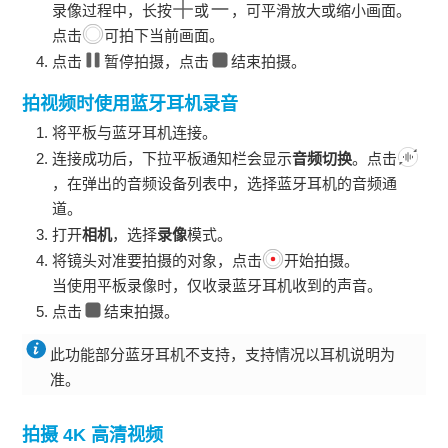
录像过程中，长按
或
，可平滑放大或缩小画面。
点击
可拍下当前画面。
点击
暂停拍摄，点击
结束拍摄。
拍视频时使用蓝牙耳机录音
将
平板
与蓝牙耳机连接。
连接成功后，下拉
平板
通知栏会显示
音频切换
。点击
，在弹出的音频设备列表中，选择蓝牙耳机的音频通
道。
打开
相机
，选择
录像
模式。
将镜头对准要拍摄的对象，点击
开始拍摄。
当使用
平板
录像时，仅收录蓝牙耳机收到的声音。
点击
结束拍摄。
此功能部分蓝牙耳机不支持，支持情况以耳机说明为
准。
拍摄 4K 高清视频