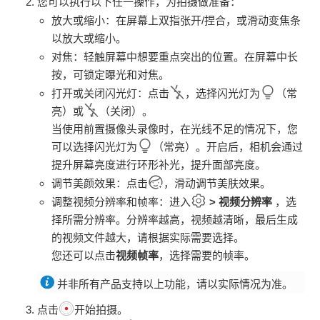
您可以执行以下任一操作，为拍摄做准备：
放大或缩小：在屏幕上双指张开/捏合，或滑动变焦条
以放大或缩小。
对焦：轻触屏幕中想要重点突出的位置。在屏幕中长
按，可锁定曝光和对焦。
打开或关闭闪光灯：点击
，选择闪光灯为
（常
亮）或
（关闭）。
当使用前置摄像头录像时，在光线不足的情况下，您
可以选择闪光灯为
（常亮）。开启后，相机会通过
提升屏幕亮度进行环形补光，提升面部亮度。
调节美颜效果：点击
，滑动调节美肤效果。
调整视频分辨率和帧率：进入
>
视频分辨率
，选
择所需分辨率。分辨率越高，视频越清晰，最后生成
的视频文件越大，请根据实际需要选择。
您还可以点击
视频帧率
，选择需要的帧率。
并非所有产品支持以上功能，请以实际情况为准。
点击
开始拍摄。