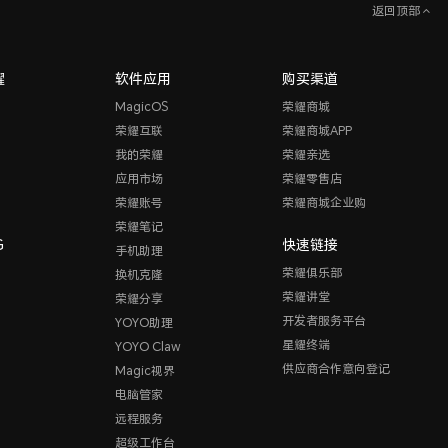
返回顶部
耀
软件应用
购买渠道
MagicOS
荣耀商城
荣耀互联
荣耀商城APP
我的荣耀
荣耀亲选
应用市场
荣耀零售店
荣耀账号
荣耀商城企业购
荣耀笔记
G
快速链接
手机助理
荣耀俱乐部
换机克隆
荣耀讲堂
荣耀分享
开发者服务平台
YOYO助理
星耀终端
YOYO Claw
供应商合作意向登记
Magic视界
电脑管家
远程服务
超级工作台