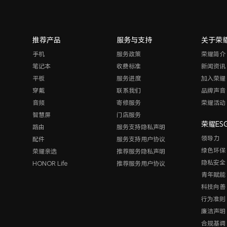
推荐产品
服务与支持
关于荣
手机
服务政策
荣耀简介
笔记本
收费标准
新闻资讯
平板
服务进度
加入荣耀
穿戴
联系我们
品牌声音
音频
寄修服务
荣耀活动
智慧屏
门店服务
荣耀ES
路由
服务支持隐私声明
领导力
配件
服务支持用户协议
绿色环保
荣耀亲选
推荐服务隐私声明
隐私安全
HONOR Life
推荐服务用户协议
青年赋能
科技向善
行为准则
廉洁声明
合规基调