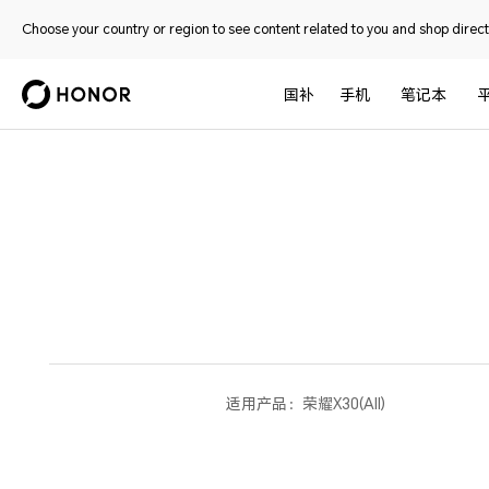
Choose your country or region to see content related to you and shop directl
国补
手机
笔记本
适用产品：
荣耀X30(All)