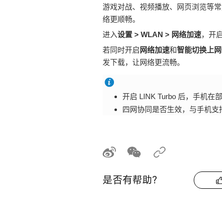
游戏对战、视频播放、网页浏览等常用应
络更顺畅。
进入
设置
>
WLAN
>
网络加速
，开
若同时开启
网络加速
和
智能切换上网
发下载，让网络更流畅。
开启 LINK Turbo 后，
手机
在
四网协同是否生效，与
手机
支
是否有帮助？