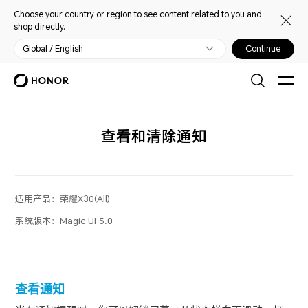
Choose your country or region to see content related to you and
shop directly.
Global / English
Continue
查看和清除通知
适用产品：
荣耀X30(All)
系统版本：
Magic UI 5.0
查看通知