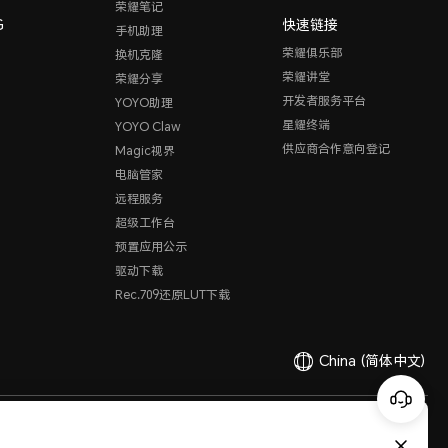
荣耀笔记
G
快速链接
手机助理
荣耀俱乐部
换机克隆
荣耀讲堂
荣耀分享
开发者服务平台
YOYO助理
星耀终端
YOYO Claw
供应商合作意向登记
Magic视界
电脑管家
远程服务
超级工作台
预置应用公示
驱动下载
Rec.709还原LUT下载
China
(简体中文)
有限公司 2020-2026 保留一切权利。
粤公网安备44030002002883
粤ICP备20047157号