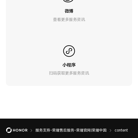
微博
查看更多服务资讯
小程序
扫码获取更多服务资讯
服务支持-荣耀售后服务-荣耀官网|荣耀中国
content