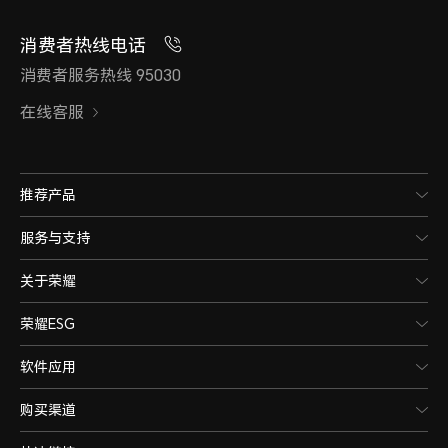
消费者热线电话
消费者服务热线 95030
在线客服
推荐产品
服务与支持
关于荣耀
荣耀ESG
软件应用
购买渠道