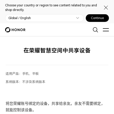
Choose your country or region to see content related to you and
shop directly.
Global / English
Continue
在荣耀智慧空间中共享设备
适用产品：
手机，平板
系统版本：
不涉及系统版本
将您荣耀账号绑定的设备，共享给亲友。亲友不需要绑定，
就能控制该设备。