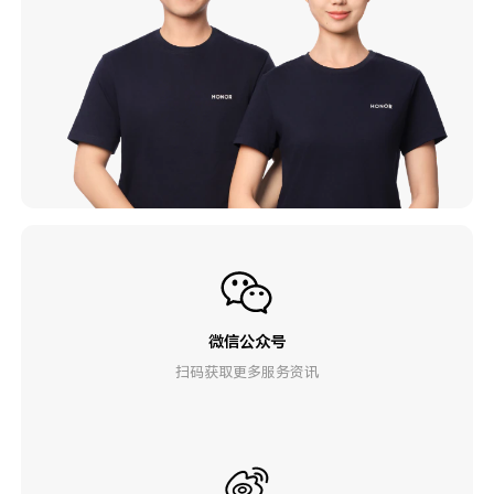
微信公众号
扫码获取更多服务资讯