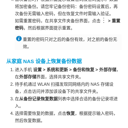
将加密备份。请您牢记备份密码：备份密码设置后，再
次备份无需输入密码，但在恢复文件时需输入验证。
如需重置密码，在
共享文件夹
备份界面，点击
>
重置
密码
，然后根据界面提示重置。
重置的密码只对之后的备份有效，对之前的备份无
效。
从家庭 NAS 设备上恢复备份数据
进入
手机
设置
>
系统和更新
>
备份和恢复
>
外部存储
，
在
外部存储
界面，选择
共享文件夹
。
待
手机
通过
WLAN
扫描发现同网络内的 NAS 存储设
备，点击访问并添加该设备下的共享文件夹。
在
从备份记录恢复数据
列表中选择合适的备份记录项进
入。
选择需要恢复的数据，点击
恢复
，根据提示输入密码，
然后恢复数据。