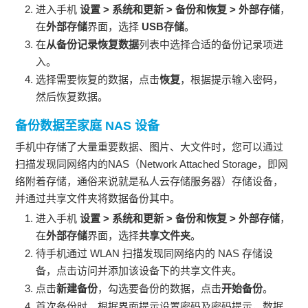
进入
手机
设置
>
系统和更新
>
备份和恢复
>
外部存储
，
在
外部存储
界面，选择
USB存储
。
在
从备份记录恢复数据
列表中选择合适的备份记录项进
入。
选择需要恢复的数据，点击
恢复
，根据提示输入密码，
然后恢复数据。
备份数据至家庭 NAS 设备
手机
中存储了大量重要数据、图片、大文件时，您可以通过
扫描发现同网络内的NAS（Network Attached Storage，即网
络附着存储，通俗来说就是私人云存储服务器）存储设备，
并通过共享文件夹将数据备份其中。
进入
手机
设置
>
系统和更新
>
备份和恢复
>
外部存储
，
在
外部存储
界面，选择
共享文件夹
。
待
手机
通过
WLAN
扫描发现同网络内的 NAS 存储设
备，点击访问并添加该设备下的共享文件夹。
点击
新建备份
，勾选要备份的数据，点击
开始备份
。
首次备份时，根据界面提示设置密码及密码提示，数据