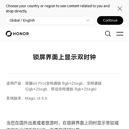
Choose your country or region to see content related to you and
shop directly.
Global / English
Continue
锁屏界面上显示双时钟
适用产品：
荣耀60 Pro(全网通版 8gb+256gb、全网通版
12gb+256gb、移动全网通版 8gb+256gb)
系统版本：
Magic UI 5.0
当您在国外出差或者旅游时，在锁屏界面上同时显示常驻城