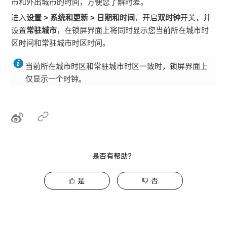
市和外出城市的时间，方便您了解时差。
进入
设置
>
系统和更新
>
日期和时间
，开启
双时钟
开关，并
设置
常驻城市
，在锁屏界面上将同时显示您当前所在城市时
区时间和常驻城市时区时间。
当前所在城市时区和常驻城市时区一致时，锁屏界面上
仅显示一个时钟。
是否有帮助？
是
否