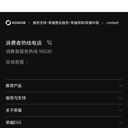
服务支持-荣耀售后服务-荣耀官网|荣耀中国
content
消费者热线电话
消费者服务热线 95030
在线客服
推荐产品
服务与支持
关于荣耀
荣耀ESG