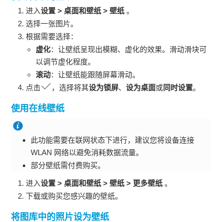
进入
设置
>
桌面和壁纸
>
壁纸
。
选择一张图片。
根据需要选择：
虚化
：让壁纸呈现出模糊、虚化的效果。滑动滑块可
以调节虚化程度。
滚动
：让壁纸能跟随屏幕滑动。
点击
，选择将其
设为锁屏
、
设为桌面
或
同时设置
。
使用在线壁纸
此功能需要在联网状态下进行，建议您将设备连接
WLAN
网络以避免消耗数据流量。
部分壁纸需付费购买。
进入
设置
>
桌面和壁纸
>
壁纸
>
更多壁纸
。
下载或购买您感兴趣的壁纸。
将图库中的照片设为壁纸