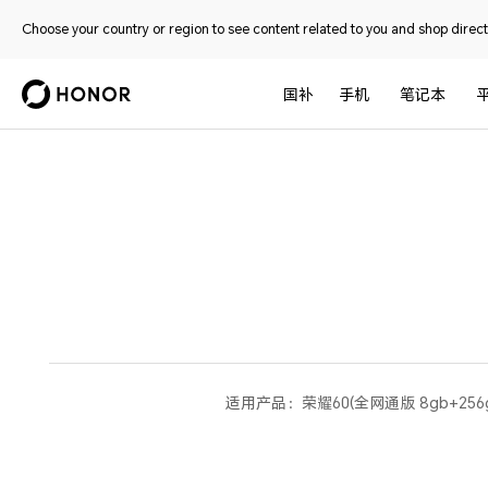
Choose your country or region to see content related to you and shop directl
国补
手机
笔记本
适用产品：