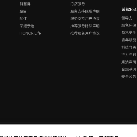
智慧屏
门店服务
荣耀ES
路由
服务支持隐私声明
领导力
配件
服务支持用户协议
绿色环保
荣耀亲选
推荐服务隐私声明
隐私安全
HONOR Life
推荐服务用户协议
青年赋能
科技向善
行为准则
廉洁声明
合规基调
安全公告
版权所有 © 荣耀终端股份