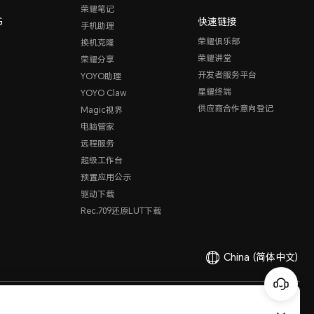
荣耀笔记
G
快速链接
手机助理
荣耀俱乐部
换机克隆
荣耀讲堂
荣耀分享
开发者服务平台
YOYO助理
星耀终端
YOYO Claw
供应商合作意向登记
Magic视界
电脑管家
远程服务
超级工作台
预置应用公示
驱动下载
Rec.709还原LUT下载
China
(简体中文)
有限公司 2020-2026 保留一切权利。
粤公网安备44030002002883
粤ICP备20047157号