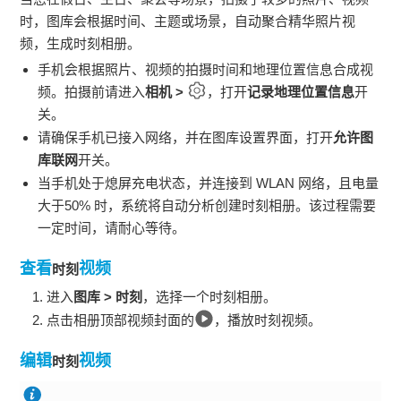
时，图库会根据时间、主题或场景，自动聚合精华照片视
频，生成
时刻
相册。
手机
会根据照片、视频的拍摄时间和地理位置信息合成视
频。拍摄前请进入
相机
>
，打开
记录地理位置信息
开
关。
请确保
手机
已接入网络，并在图库设置界面，打开
允许图
库联网
开关。
当
手机
处于熄屏充电状态，并连接到
WLAN
网络，且电量
大于50% 时，系统将自动分析创建
时刻
相册。该过程需要
一定时间，请耐心等待。
查看
视频
时刻
进入
图库
>
时刻
，选择一个
时刻
相册。
点击相册顶部视频封面的
，播放
时刻
视频。
编辑
视频
时刻