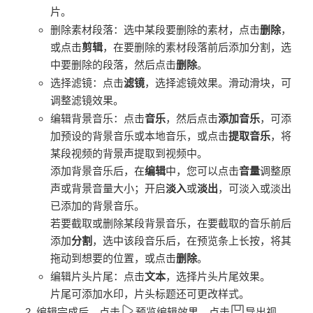
片。
删除素材段落：选中某段要删除的素材，点击
删除
，
或点击
剪辑
，在要删除的素材段落前后添加分割，选
中要删除的段落，然后点击
删除
。
选择滤镜：点击
滤镜
，选择滤镜效果。滑动滑块，可
调整滤镜效果。
编辑背景音乐：点击
音乐
，然后点击
添加音乐
，可添
加预设的背景音乐或本地音乐，或点击
提取音乐
，将
某段视频的背景声提取到视频中。
添加背景音乐后，在
编辑
中，您可以点击
音量
调整原
声或背景音量大小；开启
淡入
或
淡出
，可淡入或淡出
已添加的背景音乐。
若要截取或删除某段背景音乐，在要截取的音乐前后
添加
分割
，选中该段音乐后，在预览条上长按，将其
拖动到想要的位置，或点击
删除
。
编辑片头片尾：点击
文本
，选择片头片尾效果。
片尾可添加水印，片头标题还可更改样式。
编辑完成后，点击
预览编辑效果，点击
导出视