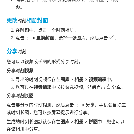
频。
更改
相册封面
时刻
在
时刻
中，点击一个
时刻
相册。
点击
>
更换封面
，选择一张图片，然后点击
。
分享
时刻
您可以以视频或长图的形式分享
时刻
。
分享
时刻
视频
导出的
时刻
视频保存在
图库
>
相册
>
视频编辑
中。
您可以在
视频编辑
中长按勾选视频，然后点击
分享。
分享
时刻
长图
点击要分享的
时刻
相册，然后点击
>
分享
，
手机
会自动生
成
时刻
长图，您可以按屏幕提示进行分享。
生成的
时刻
长图默认保存在
图库
>
相册
>
拼图
中，您也可以
在该相册中分享。