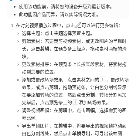
使用该功能前，请将您的设备升级到最新版本。
此功能因产品而异，请以实际情况为准。
在
时刻
视频播放过程中，点击
可以进行更多编辑：
选择主题：点击
主题
选择预置主题。
剪辑素材：若要裁剪视频素材，或更改图片的呈现时
长，点击
剪辑
，在预览条上轻点，拖动素材两端的滑
块。
更改素材排序：在预览条上长按某段素材，将素材拖
动到您要的位置。
添加或更改转场效果：点击素材之间的
，更改转场
效果，或点击
剪辑
，拖动预览条，让白色分割线显示
在要添加转场的位置，然后点击
分割
。转场分割添加
完毕后，点击预览条上的
添加转场效果。
调整视频画幅：在
剪辑
中，点击
画幅
，选择需要的画
幅比例。
导出单帧图片：在
剪辑
中，将要导出的视频帧拖动到
白色分割线处，然后点击
单帧导出
，可导出该帧图