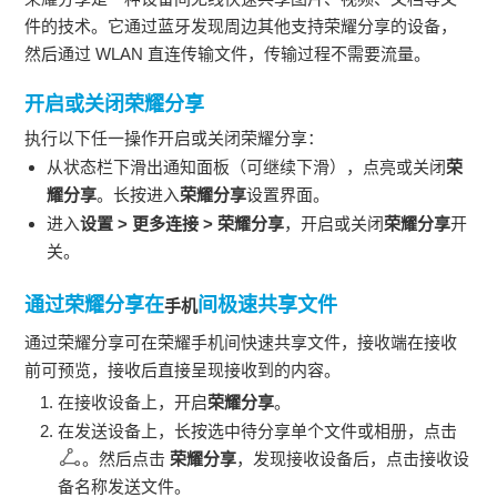
件的技术。它通过蓝牙发现周边其他支持荣耀分享的设备，
然后通过
WLAN 直连
传输文件，传输过程不需要流量。
开启或关闭荣耀分享
执行以下任一操作开启或关闭荣耀分享：
从状态栏下滑出通知面板（可继续下滑），点亮或关闭
荣
耀分享
。长按进入
荣耀分享
设置界面。
进入
设置
>
更多连接
>
荣耀分享
，开启或关闭
荣耀分享
开
关。
通过荣耀分享在
间极速共享文件
手机
通过荣耀分享可在荣耀
手机
间快速共享文件，接收端在接收
前可预览，接收后直接呈现接收到的内容。
在接收设备上，开启
荣耀分享
。
在发送设备上，长按选中待分享单个文件或相册，点击
。然后点击
荣耀分享
，发现接收设备后，点击接收设
备名称发送文件。