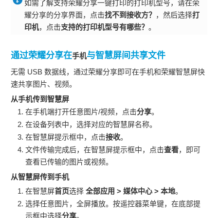
如需了解支持荣耀分享一键打印的打印机型号，请在荣
耀分享的分享界面，点击
找不到接收方？
，然后选择
打
印机
，点击
支持的打印机型号有哪些？
。
通过荣耀分享在
与智慧屏间共享文件
手机
无需 USB 数据线，通过荣耀分享即可在
手机
和荣耀智慧屏快
速共享图片、视频。
从
手机
传到智慧屏
在
手机
端打开任意图片/视频，点击
分享
。
在设备列表中，选择对应的智慧屏名称。
在智慧屏提示框中，点击
接收
。
文件传输完成后，在智慧屏提示框中，点击
查看
，即可
查看已传输的图片或视频。
从智慧屏传到
手机
在智慧屏
首页
选择
全部应用
>
媒体中心
>
本地
。
选择任意图片，全屏播放。按遥控器菜单键，在底部提
示框中选择
分享
。