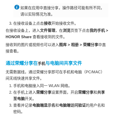
如果在应用中直接分享，操作路径可能有所不同，
请以实际情况为准。
在接收设备上点击
接收
开始接收文件。
在接收设备上，进入
文件管理
，在
浏览
页签下点击
我的手机
>
HONOR Share
查看接收到的文件。
接收到的图片或视频也可以进入
图库
>
相册
>
荣耀分享
中直
接查看。
通过荣耀分享在
与电脑间共享文件
手机
无需数据线，通过荣耀分享即可在
手机
和电脑（PC/MAC）
间无线快速共享文件。
手机
和电脑接入同一
WLAN
网络。
在
手机
上进入
荣耀分享
设置界面，开启
荣耀分享
和
共享
至电脑
开关。
查看并记录
电脑端显示名
和
电脑端访问验证
的用户名和
密码。