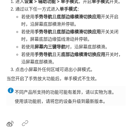
进入
设置
>
辅助功能
>
单手模式
，开启
单手模式
开关。
通过以下任一方式进入
单手模式
：
若使用
手势导航
且
底部边缘横滑切换应用
开关开启
时，沿屏幕底部横滑并停顿。
若使用
手势导航
且
底部边缘横滑切换应用
开关关闭
时，屏幕底部边缘弧线滑动并停顿。
若使用
屏幕内三键导航
时，沿屏幕底部横滑。
若使用
手势导航
且无
底部边缘横滑切换应用
开关时，
沿屏幕底部横滑。
点击小屏幕外任何区域可退出小屏模式。
当您开启了手势放大功能后，单手模式不生效。
不同产品所支持的功能可能有差异，请以实物为准。
使用该功能前，请将您的设备升级到最新版本。