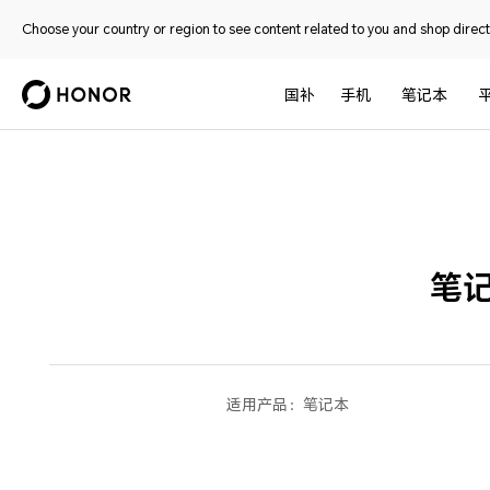
Choose your country or region to see content related to you and shop directl
国补
手机
笔记本
笔
适用产品：
笔记本