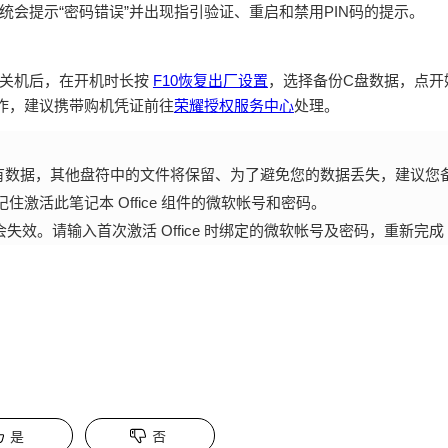
统会提示“密码错误”并出现指引验证、重启和禁用PIN码的提示。
先关机后，在开机时长按
F10恢复出厂设置
，选择备份C盘数据，点开
操作，建议携带购机凭证前往
荣耀授权服务中心
处理。
有数据，其他盘符中的文件将保留、为了避免您的数据丢失，建议您
激活此笔记本 Office 组件的微软帐号和密码。
会失效。请输入首次激活 Office 时绑定的微软帐号及密码，重新完成 Of
是
否