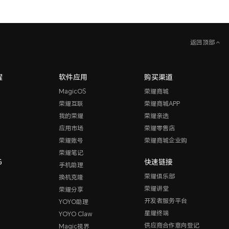
返回顶部
耀
软件应用
购买渠道
MagicOS
荣耀商城
荣耀互联
荣耀商城APP
我的荣耀
荣耀亲选
应用市场
荣耀零售店
荣耀账号
荣耀商城企业购
荣耀笔记
G
快速链接
手机助理
荣耀俱乐部
换机克隆
荣耀讲堂
荣耀分享
开发者服务平台
YOYO助理
星耀终端
YOYO Claw
供应商合作意向登记
Magic视界