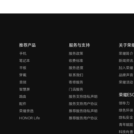
推荐产品
服务与支持
关于荣
手机
服务政策
荣耀简介
笔记本
收费标准
新闻资讯
平板
服务进度
加入荣耀
穿戴
联系我们
品牌声音
音频
寄修服务
荣耀活动
智慧屏
门店服务
荣耀ES
路由
服务支持隐私声明
领导力
配件
服务支持用户协议
绿色环保
荣耀亲选
推荐服务隐私声明
隐私安全
HONOR Life
推荐服务用户协议
青年赋能
科技向善