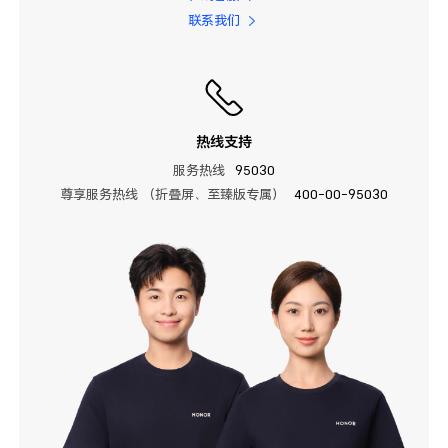
联系我们
热线支持
服务热线
95030
尊享服务热线 （折叠屏、至臻版专属）
400-00-95030