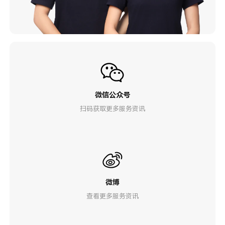
微信公众号
扫码获取更多服务资讯
微博
查看更多服务资讯