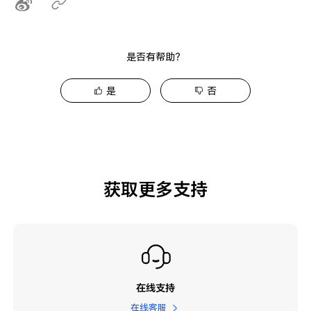
是否有帮助？
是
否
获取更多支持
在线支持
在线客服