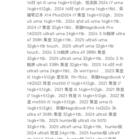
16吋 rpl i5 uma 16gb+512gb、锐龙版 2026 r7 uma
16gb+512gb、2024 16吋 rpl i5 uma 16gb+1tb)，荣
耀笔记本 X14 Plus(2024 r7 集显 16gb+512gb、2026
u5 uma 16gb+1tb、2026 qhd u5 uma 16gb+1tb、
2024 r7 集显 32gb+1tb)，荣耀MagicBook Pro
14(2025 ultra5 uma 24gb+1tb、2026 3.1k触屏 ultra
x7 358h 集显 32gb+1tb、2025 ultra5 uma
32gb+1tb touch、2025 ultra9 uma 32gb+1tb
touch、2026 3.1k触屏 ultra x9 388h 集显
32gb+1tb、2025 ultra5 uma 32gb+1tb、2026 3.1k
触屏 ultra5 338h 集显 32gb+1tb、2025 14.6吋 mtl
ultra5 uma 24gb+1tb)，2b win11pro）、2023 集显
i5 16gb+512gb 星空灰（fri-f56z，荣耀MagicBook V
14(2022 独显 mx550 i7 16gb+512gb、2021 集显 i7
16gb+512gb、2021 集显 i5 16gb+512gb、2021 独显
i7 16gb+512gb、2021 独显 i5 16gb+512gb、2022 独
显 mx550 i5 16gb+512gb、2022 集显 uma i5
16gb+512gb)，荣耀MagicBook Pro 16(2026 3k
ultra x7 358h 集显 32gb+1tb、2024 ultra5 集显
16gb+1tb、2025 hunter版 ultra5 rtx 5070
32gb+1tb、2025 ultra9 uma 32gb+1tb、hunter版
2024 ultra5 独显 24g+1tb、2025 hunter版 ultra9
rtx 5060 32gb+1tb、hunter版 2024 ultra7 独显