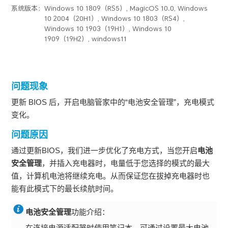
系统版本：
Windows 10 1809（RS5）, MagicOS 10.0, Windows
10 2004（20H1）, Windows 10 1803（RS4）,
Windows 10 1903（19H1）, Windows 10
1909（19H2）, windows11
问题现象
更新 BIOS 后，开启电脑管家中的“电池安全管理”，充电模式
变化。
问题原因
通过更新BIOS，我们进一步优化了充电方式，当您开启
电池
安全管理
，并插入充电器时，电量低于您选择的模式的最大
值，计算机电池将继续充电。从而保证您在拔掉充电器时也
能有此模式下的最长续航时间。
电池安全管理
功能介绍：
在连接电源适配器时使用笔记本，可通过设置最大电池