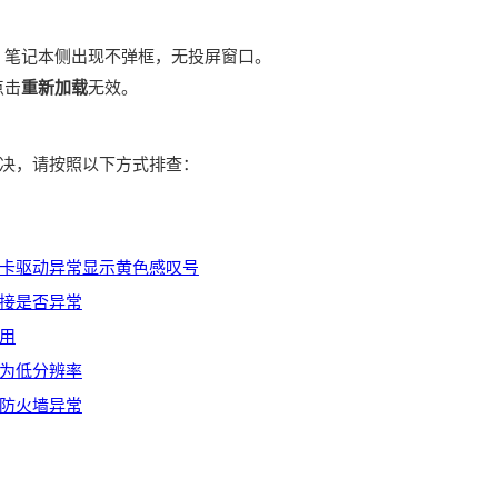
，笔记本侧出现不弹框，无投屏窗口。
点击
重新加载
无效。
决，请按照以下方式排查：
卡驱动异常显示黄色感叹号
接是否异常
用
为低分辨率
防火墙异常