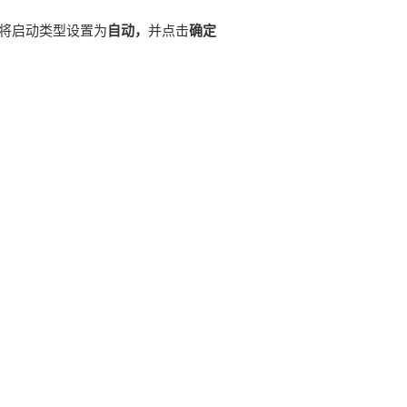
将启动类型设置为
自动，
并点击
确定