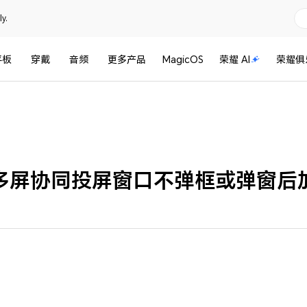
y.
平板
穿戴
音频
更多产品
MagicOS
荣耀 AI
荣耀俱
多屏协同投屏窗口不弹框或弹窗后