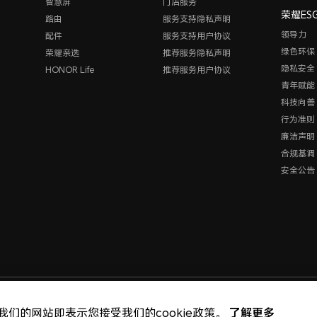
智慧屏
门店服务
荣耀ES
路由
服务支持隐私声明
领导力
配件
服务支持用户协议
绿色环保
荣耀亲选
推荐服务隐私声明
隐私安全
HONOR Life
推荐服务用户协议
青年赋能
科技向善
行为准则
廉洁声明
合规基调
安全公告
版权所有 © 荣耀终端股份
了解更多
我们的网站即表示您接受我们的cookie政策。