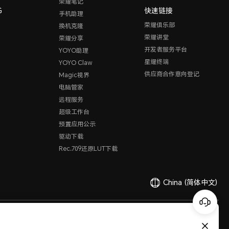
荣耀笔记
G
快速链接
手机助理
荣耀俱乐部
换机克隆
荣耀讲堂
荣耀分享
开发者服务平台
YOYO助理
星耀终端
YOYO Claw
供应商合作意向登记
Magic视界
电脑管家
远程服务
超级工作台
预置应用公示
驱动下载
Rec.709还原LUT下载
China
(简体中文)
有限公司 2020-2026 保留一切权利。
粤公网安备44030002002883
粤ICP备20047157号