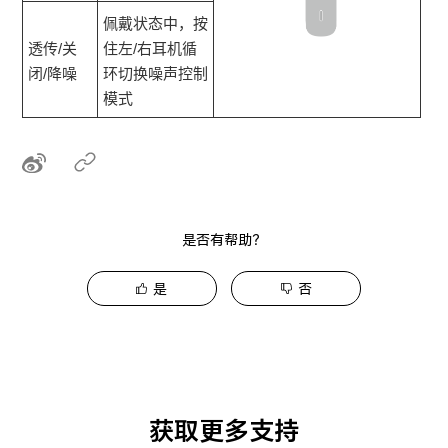
佩戴状态中，按
透传/关
住左/右耳机循
闭/降噪
环切换噪声控制
模式
是否有帮助？
是
否
获取更多支持