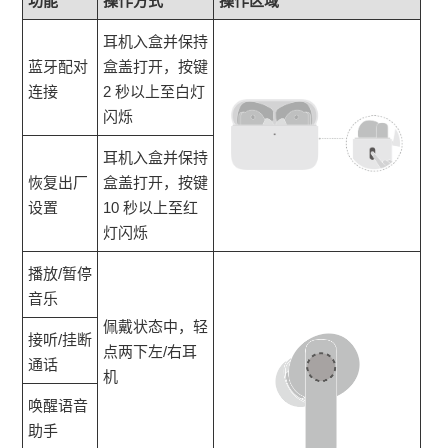
功能
操作方式
操作区域
耳机入盒并保持
蓝牙配对
盒盖打开，按键
连接
2 秒以上至白灯
闪烁
耳机入盒并保持
恢复出厂
盒盖打开，按键
设置
10 秒以上至红
灯闪烁
播放/暂停
音乐
佩戴状态中，轻
接听/挂断
点两下左/右耳
通话
机
唤醒语音
助手