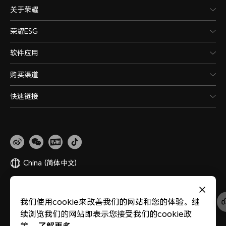
关于荣耀
荣耀ESG
软件应用
购买渠道
快速链接
China
(简体中文)
网站地图
隐私政策
使用条款
关于cookies
法律信息
除名查询
我们使用cookie来改善我们的网站和您的体验。继
版权所有 © 荣耀终端股份有限公司 2020-2026 保留一切权利。
粤公网安备
续浏览我们的网站即表示您接受我们的cookie政
44030002002883
粤ICP备20047157号
医疗器械网络交易服务第三方平台备案
了解更多