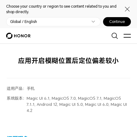
Choose your country or region to see content related to you and
shop directly.
Global / English
Continue
应用开启模糊位置后定位偏差较小
适用产品：
手机
系统版本：
Magic UI 6.1, MagicOS 7.0, MagicOS 7.1, MagicOS
7.1.1, Android 12, Magic UI 5.0, Magic UI 6.0, Magic UI
4.2