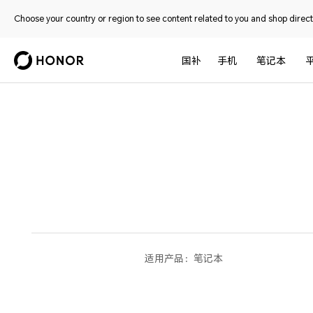
Choose your country or region to see content related to you and shop directl
国补
手机
笔记本
适用产品：
笔记本