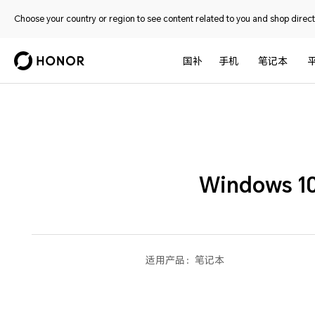
Choose your country or region to see content related to you and shop directl
国补
手机
笔记本
Window
适用产品：
笔记本